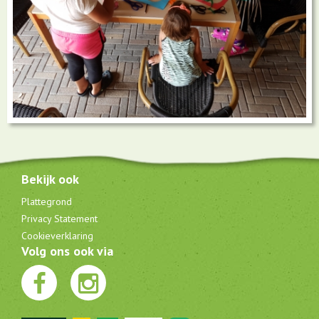
Bekijk ook
Plattegrond
Privacy Statement
Cookieverklaring
Volg ons ook via